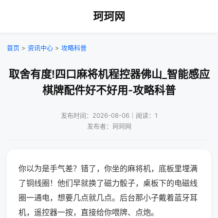
珂珂网
首页
>
资讯中心
>
攻略科普
取舍有度!四口麻将机程控器佛山_智能感应
棋牌配件好不好用-攻略科普
发布时间：2026-08-06｜阅读：1
发布者：珂珂网
你以为是手气差？错了，你坐的麻将机，底板里埋满
了铜线圈！他们早就换了磁力骰子，桌板下的电磁线
圈一通电，想要几点就几点。后台那小子戴着蓝牙耳
机，遥控器一按，直接给你喂牌、点炮。