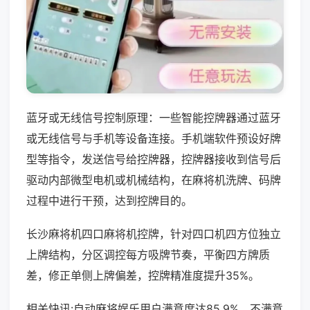
蓝牙或无线信号控制原理：一些智能控牌器通过蓝牙
或无线信号与手机等设备连接。手机端软件预设好牌
型等指令，发送信号给控牌器，控牌器接收到信号后
驱动内部微型电机或机械结构，在麻将机洗牌、码牌
过程中进行干预，达到控牌目的。
长沙麻将机四口麻将机控牌，针对四口机四方位独立
上牌结构，分区调控每方吸牌节奏，平衡四方牌质
差，修正单侧上牌偏差，控牌精准度提升35%。
相关快讯:自动麻将娱乐用户满意度达85.9%，不满意