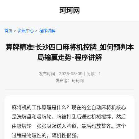
珂珂网
首页
>
资讯中心
>
程序讲解
算牌精准!长沙四口麻将机控牌_如何预判本
局输赢走势-程序讲解
发布时间：2026-08-09｜阅读：1
发布者：珂珂网
麻将机的工作原理是什么？现在的全自动麻将机核心
是洗牌盘和吸牌轮，牌被打乱后通过机械搅拌，然后
由吸牌轮一张张吸起送入牌道，最后码放整齐。这个
过程是物理性的，随机性很强。