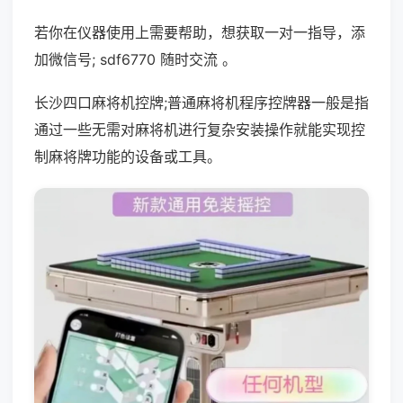
若你在仪器使用上需要帮助，想获取一对一指导，添
加微信号; sdf6770 随时交流 。
长沙四口麻将机控牌;普通麻将机程序控牌器一般是指
通过一些无需对麻将机进行复杂安装操作就能实现控
制麻将牌功能的设备或工具。