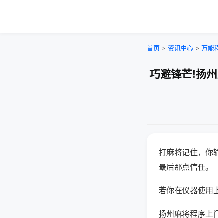
首页
>
资讯中心
>
万能
巧避锋芒!扬
打麻将记住，你
最后那点信任。
若你在仪器使用上
扬州麻将程序上