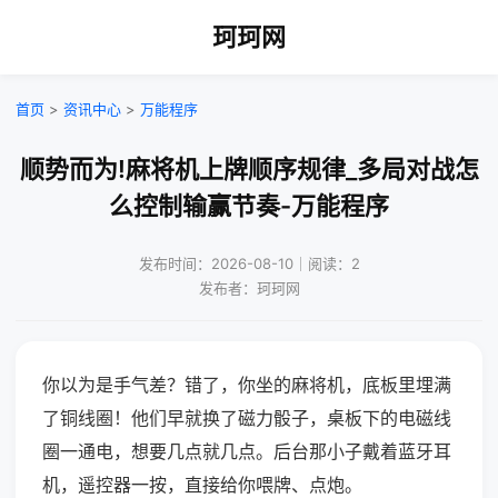
珂珂网
首页
>
资讯中心
>
万能程序
顺势而为!麻将机上牌顺序规律_多局对战怎
么控制输赢节奏-万能程序
发布时间：2026-08-10｜阅读：2
发布者：珂珂网
你以为是手气差？错了，你坐的麻将机，底板里埋满
了铜线圈！他们早就换了磁力骰子，桌板下的电磁线
圈一通电，想要几点就几点。后台那小子戴着蓝牙耳
机，遥控器一按，直接给你喂牌、点炮。