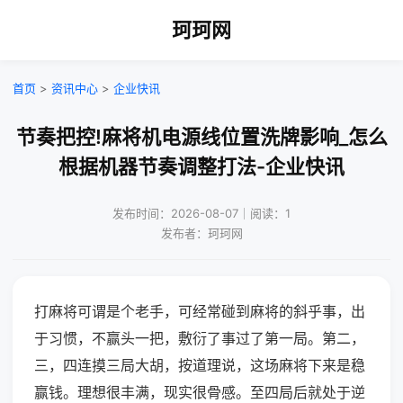
珂珂网
首页
>
资讯中心
>
企业快讯
节奏把控!麻将机电源线位置洗牌影响_怎么
根据机器节奏调整打法-企业快讯
发布时间：2026-08-07｜阅读：1
发布者：珂珂网
打麻将可谓是个老手，可经常碰到麻将的斜乎事，出
于习惯，不赢头一把，敷衍了事过了第一局。第二，
三，四连摸三局大胡，按道理说，这场麻将下来是稳
赢钱。理想很丰满，现实很骨感。至四局后就处于逆