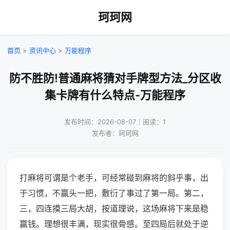
珂珂网
首页
>
资讯中心
>
万能程序
防不胜防!普通麻将猜对手牌型方法_分区收
集卡牌有什么特点-万能程序
发布时间：2026-08-07｜阅读：1
发布者：珂珂网
打麻将可谓是个老手，可经常碰到麻将的斜乎事，出
于习惯，不赢头一把，敷衍了事过了第一局。第二，
三，四连摸三局大胡，按道理说，这场麻将下来是稳
赢钱。理想很丰满，现实很骨感。至四局后就处于逆