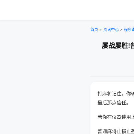
首页
>
资讯中心
>
程序
屡战屡胜!
打麻将记住，你
最后那点信任。
若你在仪器使用上
普通麻将止损止