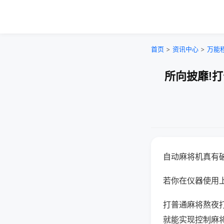
首页
>
资讯中心
>
万能
所向披靡!
自动麻将机真有
若你在仪器使用上
打普通麻将熬夜
就能实现控制麻