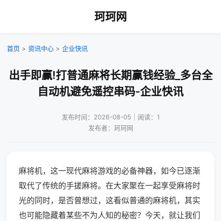
珂珂网
首页
>
资讯中心
>
企业快讯
出手即赢!打普通麻将长期赢钱经验_多台全
自动机避免遥控串码-企业快讯
发布时间：2026-08-05｜阅读：1
发布者：珂珂网
麻将机，这一现代麻将游戏的必备神器，如今已逐渐
取代了传统的手搓麻将。在大家聚在一起享受麻将时
光的同时，是否曾想过，这看似普通的麻将机，其实
也可能隐藏着某些不为人知的秘密？今天，就让我们