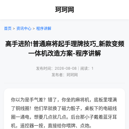
珂珂网
首页
>
资讯中心
>
程序讲解
高手进阶!普通麻将起手理牌技巧_新款变频
一体机改造方案-程序讲解
发布时间：2026-08-08｜阅读：1
发布者：珂珂网
你以为是手气差？错了，你坐的麻将机，底板里埋满
了铜线圈！他们早就换了磁力骰子，桌板下的电磁线
圈一通电，想要几点就几点。后台那小子戴着蓝牙耳
机，遥控器一按，直接给你喂牌、点炮。