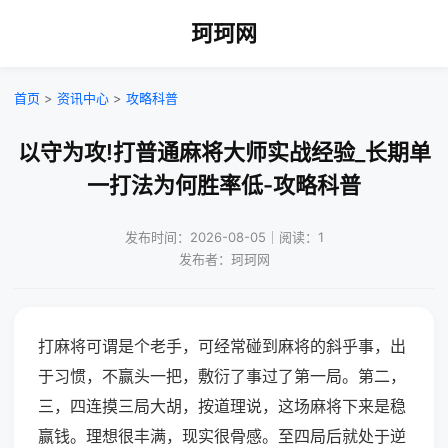
珂珂网
首页
>
资讯中心
>
攻略科普
以守为攻!打普通麻将大师实战经验_长期单
一打法为何胜率低-攻略科普
发布时间：2026-08-05｜阅读：1
发布者：珂珂网
打麻将可谓是个老手，可经常碰到麻将的斜乎事，出
于习惯，不赢头一把，敷衍了事过了第一局。第二，
三，四连摸三局大胡，按道理说，这场麻将下来是稳
赢钱。理想很丰满，现实很骨感。至四局后就处于逆