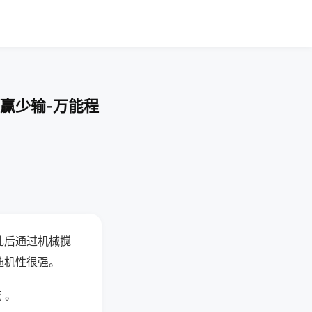
赢少输-万能程
乱后通过机械搅
随机性很强。
 。