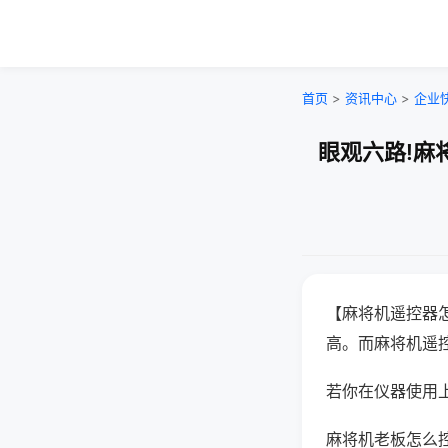
首页
>
资讯中心
>
企业
眼观六路!麻
【麻将机遥控器
高。而麻将机遥
若你在仪器使用上
麻将机老板怎么