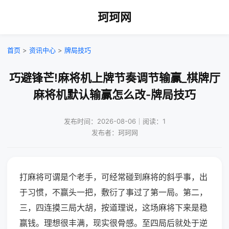
珂珂网
首页
>
资讯中心
>
牌局技巧
巧避锋芒!麻将机上牌节奏调节输赢_棋牌厅
麻将机默认输赢怎么改-牌局技巧
发布时间：2026-08-06｜阅读：1
发布者：珂珂网
打麻将可谓是个老手，可经常碰到麻将的斜乎事，出
于习惯，不赢头一把，敷衍了事过了第一局。第二，
三，四连摸三局大胡，按道理说，这场麻将下来是稳
赢钱。理想很丰满，现实很骨感。至四局后就处于逆