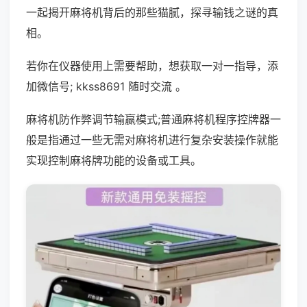
一起揭开麻将机背后的那些猫腻，探寻输钱之谜的真
相。
若你在仪器使用上需要帮助，想获取一对一指导，添
加微信号; kkss8691 随时交流 。
麻将机防作弊调节输赢模式;普通麻将机程序控牌器一
般是指通过一些无需对麻将机进行复杂安装操作就能
实现控制麻将牌功能的设备或工具。