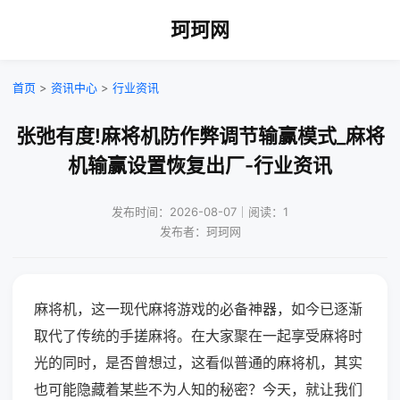
珂珂网
首页
>
资讯中心
>
行业资讯
张弛有度!麻将机防作弊调节输赢模式_麻将
机输赢设置恢复出厂-行业资讯
发布时间：2026-08-07｜阅读：1
发布者：珂珂网
麻将机，这一现代麻将游戏的必备神器，如今已逐渐
取代了传统的手搓麻将。在大家聚在一起享受麻将时
光的同时，是否曾想过，这看似普通的麻将机，其实
也可能隐藏着某些不为人知的秘密？今天，就让我们