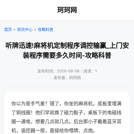
珂珂网
首页
>
资讯中心
>
攻略科普
听牌迅速!麻将机定制程序调控输赢_上门安
装程序需要多久时间-攻略科普
发布时间：2026-08-06｜阅读：1
发布者：珂珂网
你以为是手气差？错了，你坐的麻将机，底板里埋满
了铜线圈！他们早就换了磁力骰子，桌板下的电磁线
圈一通电，想要几点就几点。后台那小子戴着蓝牙耳
机，遥控器一按，直接给你喂牌、点炮。