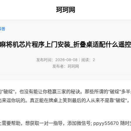
珂珂网
科普
!麻将机芯片程序上门安装_折叠桌适配什么遥控
发布时间：2026-08-08｜阅读：2
发布者：珂珂网
"破绽"，也没有能让你稳赢三家的秘诀。那些所谓的"破绽"多
出来逗你玩的。真正能在牌桌上笑到最后的人从来不是靠"破绽"
需要帮助，想获取一对一指导，添加微信号; ppyy55670 随时