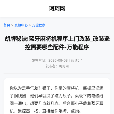
珂珂网
首页
>
资讯中心
>
万能程序
胡牌秘诀!蓝牙麻将机程序上门改装_改装遥
控需要哪些配件-万能程序
发布时间：2026-08-08｜阅读：1
发布者：珂珂网
你以为是手气差？错了，你坐的麻将机，底板里埋满
了铜线圈！他们早就换了磁力骰子，桌板下的电磁线
圈一通电，想要几点就几点。后台那小子戴着蓝牙耳
机，遥控器一按，直接给你喂牌、点炮。