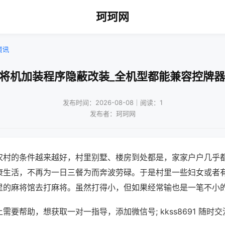
珂珂网
资讯
麻将机加装程序隐蔽改装_全机型都能兼容控牌器
发布时间：2026-08-08｜阅读：1
发布者：珂珂网
农村的条件越来越好，村里别墅、楼房到处都是，家家户户几乎
康生活，不再为一日三餐为而奔波劳碌。于是村里一些妇女或者
里的麻将馆去打麻将。虽然打得小，但如果经常输也是一笔不小
需要帮助，想获取一对一指导，添加微信号; kkss8691 随时交