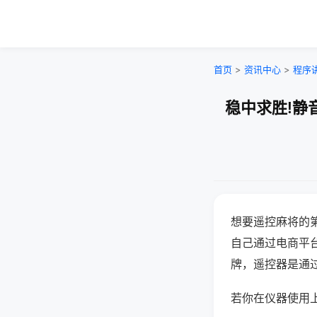
首页
>
资讯中心
>
程序
稳中求胜!静
想要遥控麻将的
自己通过电商平
牌，遥控器是通
若你在仪器使用上