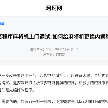
珂珂网
讲解
音程序麻将机上门调试_如何给麻将机更换内置
发布时间：2026-08-07｜阅读：1
发布者：珂珂网
第一步就是要购买一台可以控制的遥控，可以联系客服，会给你
台购买。遥控是通过主板来控制麻将牌的磁性，和骰子的磁性来
过你预先编好的程序。
需要帮助，想获取一对一指导，添加微信号; kkss8691 随时交