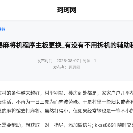
珂珂网
讲解
锡麻将机程序主板更换_有没有不用拆机的辅助
发布时间：2026-08-07｜阅读：1
发布者：珂珂网
农村的条件越来越好，村里别墅、楼房到处都是，家家户户几乎
康生活，不再为一日三餐为而奔波劳碌。于是村里一些妇女或者
里的麻将馆去打麻将。虽然打得小，但如果经常输也是一笔不小
需要帮助，想获取一对一指导，添加微信号; kkss8691 随时交