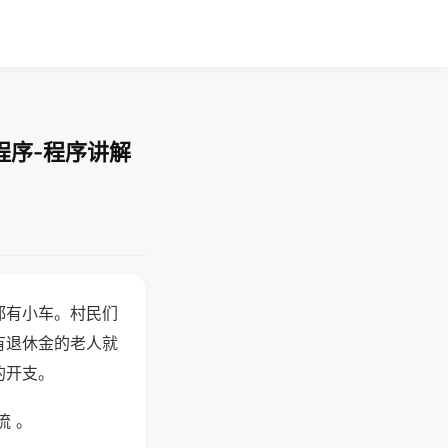
程序-程序讲解
都有小车。村民们
有退休金的老人就
的开支。
流 。