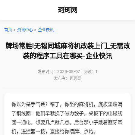
珂珂网
首页
>
资讯中心
>
企业快讯
牌场常胜!无锡同城麻将机改装上门_无需改
装的程序工具在哪买-企业快讯
发布时间：2026-08-07｜阅读：1
发布者：珂珂网
你以为是手气差？错了，你坐的麻将机，底板里埋满
了铜线圈！他们早就换了磁力骰子，桌板下的电磁线
圈一通电，想要几点就几点。后台那小子戴着蓝牙耳
机，遥控器一按，直接给你喂牌、点炮。